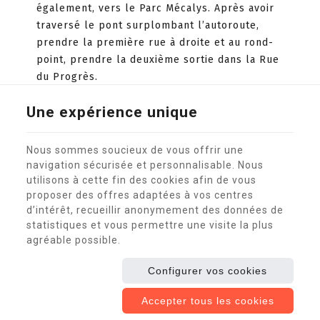
également, vers le Parc Mécalys. Après avoir
traversé le pont surplombant l’autoroute,
prendre la première rue à droite et au rond-
point, prendre la deuxième sortie dans la Rue
du Progrès.
Une expérience unique
Nous sommes soucieux de vous offrir une
Partager
navigation sécurisée et personnalisable. Nous
utilisons à cette fin des cookies afin de vous
ce
proposer des offres adaptées à vos centres
Ce site internet utilise des cookies pour améliorer
contenu
d’intérêt, recueillir anonymement des données de
l'expérience utilisateur.
statistiques et vous permettre une visite la plus
Mentions légales
|
Vie privée
|
Cookies
© Copyright 2026 -
Glutton®
-
Conditions Générales
-
Nos
agréable possible.
partenaires web
Conditions d’utilisation du site web et protection des
Configurer vos cookies
données personnelles
E-net Business
, créateur de sites Internet pour commerçants,
Accepter tous les cookies
indépendants & PME.