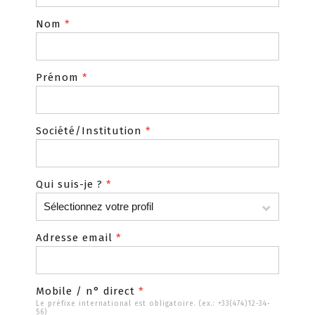
Nom
*
Prénom
*
Société/Institution
*
Qui suis-je ?
*
Adresse email
*
Mobile / n° direct
*
Le préfixe international est obligatoire. (ex.: +33(474)12-34-
56)