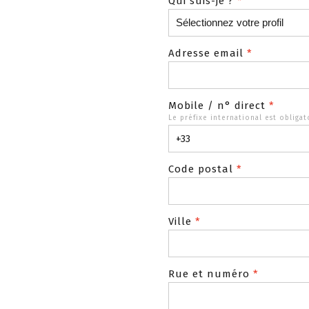
Qui suis-je ?
*
Adresse email
*
Mobile / n° direct
*
Le préfixe international est obligato
Code postal
*
Ville
*
Rue et numéro
*