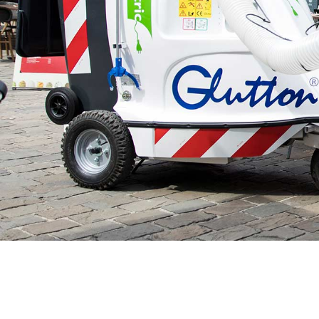
Les données introduites sur ce site sont cryptées
en HTTPS pour sécuriser vos données.
Ce site met en œuvre le règlement européen
GDPR pour le respect de votre vie privée.
Ce site veille à appliquer le Code de Droit
Economique pour respecter la législation.