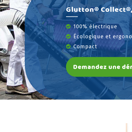
Glutton® Collect®,
100% électrique
Écologique et ergon
Menu principal
Compact
Accueil
Demandez une dé
Glutton®
Produits
Services
Références
Actualités
Contact